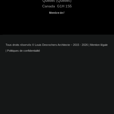
Québec (Québec)
Canada G1H 1S5
Membre de l'
Architecte
à
Tous droits réservés © Louis Desrochers Architecte – 2015 - 2026 |
Mention légale
Québec
|
Politiques de confidentialité
Architecte
projets
commerciaux
à
Québec
Architecte
constructions
neuves
à
Québec
Architecte